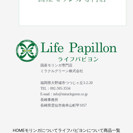
国産モリンガ専門店
ミラクルグリーン株式会社
福岡県大野城市つつじヶ丘3-2-20
TEL：092-595-3534
E-mail：info@miraclegreen.co.jp
長崎事務所
長崎県雲仙市南串山町甲1057
HOME
モリンガについて
ライフパピヨンについて
商品一覧