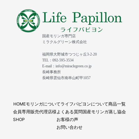
国産モリンガ専門店
ミラクルグリーン株式会社
福岡県大野城市つつじヶ丘3-2-20
TEL：092-595-3534
E-mail：info@miraclegreen.co.jp
長崎事務所
長崎県雲仙市南串山町甲1057
HOME
モリンガについて
ライフパピヨンについて
商品一覧
会員専用
販売代理店様
よくある質問
国産モリンガ蒸し協会
SHOP
お客様の声
お問い合わせ