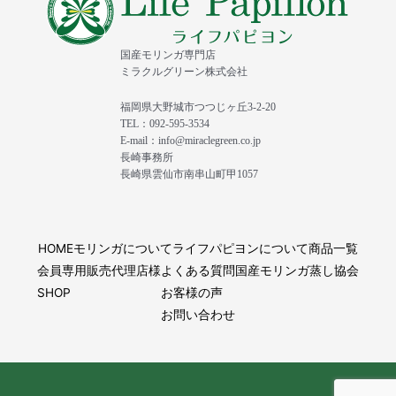
国産モリンガ専門店
ミラクルグリーン株式会社
福岡県大野城市つつじヶ丘3-2-20
TEL：092-595-3534
E-mail：info@miraclegreen.co.jp
長崎事務所
長崎県雲仙市南串山町甲1057
HOME
モリンガについて
ライフパピヨンについて
商品一覧
会員専用
販売代理店様
よくある質問
国産モリンガ蒸し協会
SHOP
お客様の声
お問い合わせ