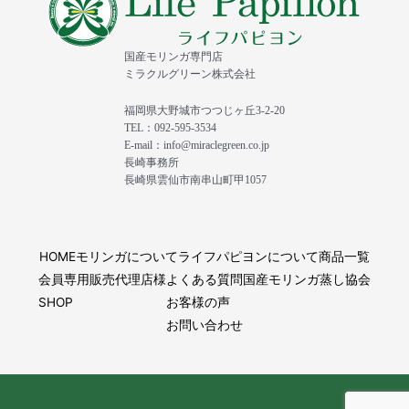
国産モリンガ専門店
ミラクルグリーン株式会社
福岡県大野城市つつじヶ丘3-2-20
TEL：092-595-3534
E-mail：info@miraclegreen.co.jp
長崎事務所
長崎県雲仙市南串山町甲1057
HOME
モリンガについて
ライフパピヨンについて
商品一覧
会員専用
販売代理店様
よくある質問
国産モリンガ蒸し協会
SHOP
お客様の声
お問い合わせ