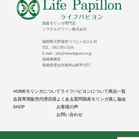
国産モリンガ専門店
ミラクルグリーン株式会社
福岡県大野城市つつじヶ丘3-2-20
TEL：092-595-3534
E-mail：info@miraclegreen.co.jp
長崎事務所
長崎県雲仙市南串山町甲1057
HOME
モリンガについて
ライフパピヨンについて
商品一覧
会員専用
販売代理店様
よくある質問
国産モリンガ蒸し協会
SHOP
お客様の声
お問い合わせ