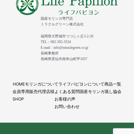
国産モリンガ専門店
ミラクルグリーン株式会社
福岡県大野城市つつじヶ丘3-2-20
TEL：092-595-3534
E-mail：info@miraclegreen.co.jp
長崎事務所
長崎県雲仙市南串山町甲1057
HOME
モリンガについて
ライフパピヨンについて
商品一覧
会員専用
販売代理店様
よくある質問
国産モリンガ蒸し協会
SHOP
お客様の声
お問い合わせ