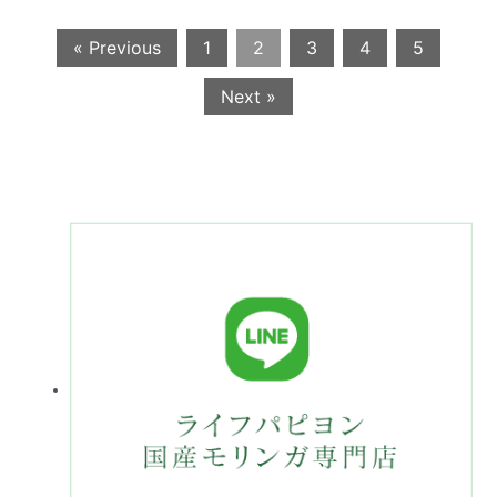
« Previous
1
2
3
4
5
Next »