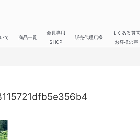
会員専用
よくある質
いて
商品一覧
販売代理店様
SHOP
お客様の声
3115721dfb5e356b4