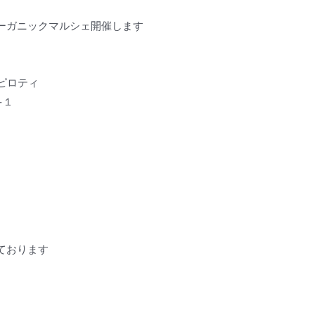
ーガニックマルシェ開催します
ピロティ
−１
、
ております