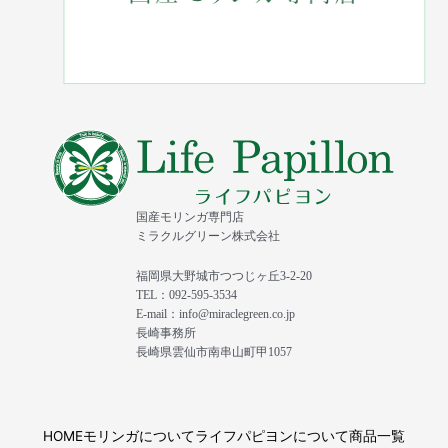
国産モリンガ専門店
ミラクルグリーン株式会社
福岡県大野城市つつじヶ丘3-2-20
TEL：092-595-3534
E-mail：info@miraclegreen.co.jp
長崎事務所
長崎県雲仙市南串山町甲1057
HOME
モリンガについて
ライフパピヨンについて
商品一覧